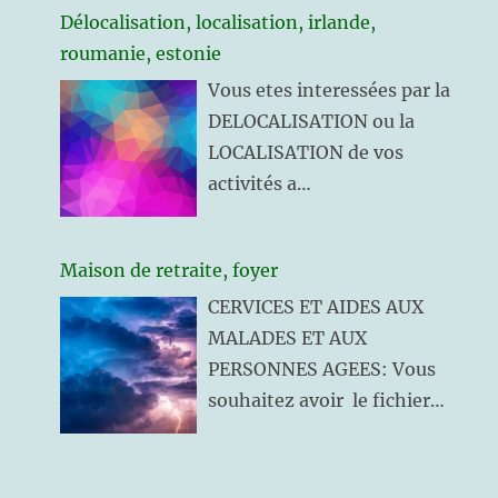
Délocalisation, localisation, irlande,
10 jours. Pour cela Il faut se
roumanie, estonie
présenter sur place à Dublin.
Vous etes interessées par la
Il est nécessaire de nommer
DELOCALISATION ou la
un directeur de société
LOCALISATION de vos
résidant en Irlande et
activités a
d’ouvrir d’un compte
l’etranger (personnel
personnel « offshore » (Ile
technique, recherche,
de Man, Jersey ou
Maison de retraite, foyer
teleprospection interne)
Guernesey) Il faut
CERVICES ET AIDES AUX
Vous souhaitez la
également un dépôt en
MALADES ET AUX
DISCRETION d’un EXPERT
permanence de
…
PERSONNES AGEES: Vous
EXTERNE a votre entreprise,
souhaitez avoir le fichier
CONFIDENTIALITE
des maisons de retraite et
GARANTIE
clinique hopitaux qualifé et
a jour 2005 ?