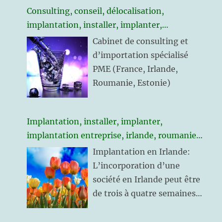
l’expérience si elle est
Consulting, conseil, délocalisation,
rentable !
implantation, installer, implanter,
implantation entreprise, irlande, roumanie,
Cabinet de consulting et
estonie
d’importation spécialisé
PME (France, Irlande,
Roumanie, Estonie)
Implantation, installer, implanter,
implantation entreprise, irlande, roumanie,
estonie
Implantation en Irlande:
L’incorporation d’une
société en Irlande peut être
de trois à quatre semaines
L’ouverture d’un compte
bancaire société entre 7 et