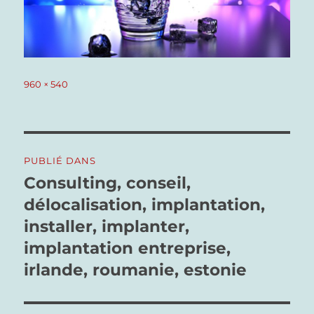
Taille
960 × 540
réelle
Navigation
PUBLIÉ DANS
de
Consulting, conseil,
délocalisation, implantation,
l’article
installer, implanter,
implantation entreprise,
irlande, roumanie, estonie