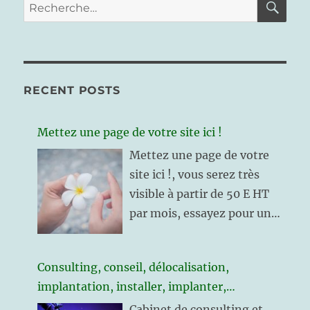
Recherche
pour :
RECENT POSTS
Mettez une page de votre site ici !
Mettez une page de votre
site ici !, vous serez très
visible à partir de 50 E HT
par mois, essayez pour un
mois et reconduisez
l’expérience si elle est
Consulting, conseil, délocalisation,
rentable !
implantation, installer, implanter,
implantation entreprise, irlande, roumanie,
Cabinet de consulting et