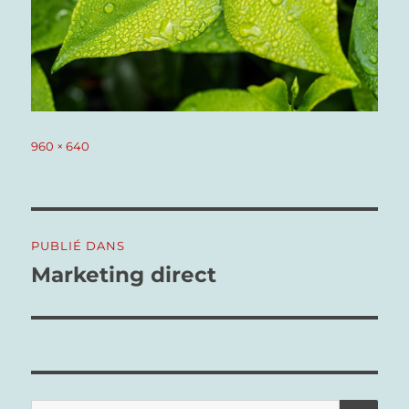
Taille
960 × 640
réelle
Navigation
PUBLIÉ DANS
de
Marketing direct
l’article
RE