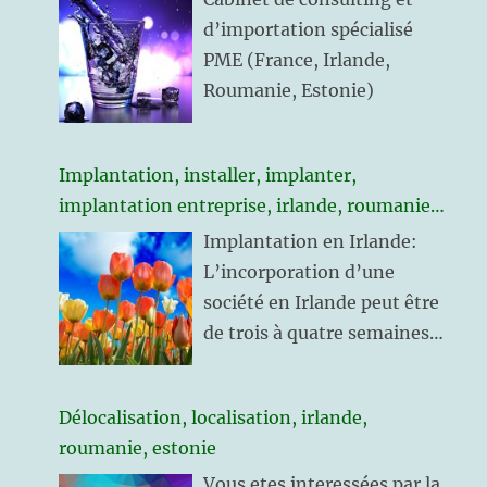
estonie
d’importation spécialisé
PME (France, Irlande,
Roumanie, Estonie)
Implantation, installer, implanter,
implantation entreprise, irlande, roumanie,
estonie
Implantation en Irlande:
L’incorporation d’une
société en Irlande peut être
de trois à quatre semaines
L’ouverture d’un compte
bancaire société entre 7 et
Délocalisation, localisation, irlande,
10 jours. Pour cela Il faut se
roumanie, estonie
présenter sur place à Dublin.
Vous etes interessées par la
Il est nécessaire de nommer