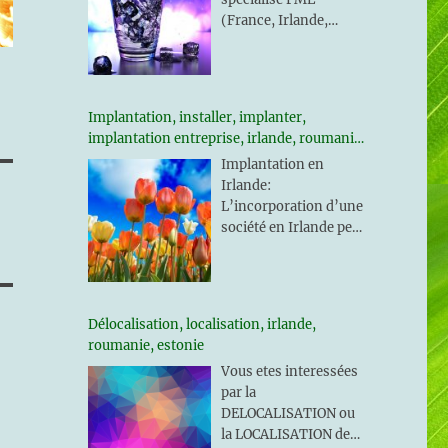
(France, Irlande,
Roumanie, Estonie)
Implantation, installer, implanter,
implantation entreprise, irlande, roumanie,
estonie
Implantation en
Irlande:
L’incorporation d’une
société en Irlande peut
être de trois à quatre
semaines L’ouverture
d’un compte bancaire
société entre 7 et 10
Délocalisation, localisation, irlande,
jours. Pour cela Il faut
roumanie, estonie
se présenter sur place
Vous etes interessées
à Dublin. Il est
par la
nécessaire de nommer
DELOCALISATION ou
un directeur de société
la LOCALISATION de
résidant en Irlande et