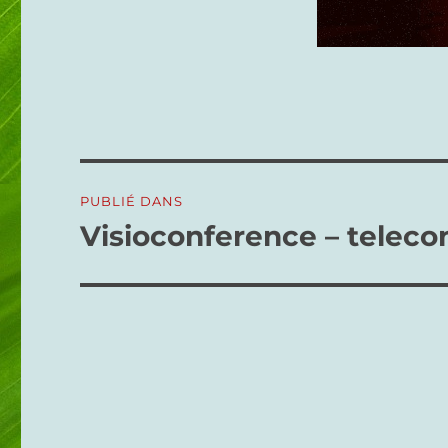
Navigation
PUBLIÉ DANS
de
Visioconference – teleco
l’article