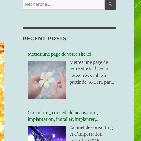
RECHERC
Recherche
pour :
RECENT POSTS
Mettez une page de votre site ici !
Mettez une page de
votre site ici !, vous
serez très visible à
partir de 50 E HT par
mois, essayez pour un
mois et reconduisez
l’expérience si elle est
rentable !
Consulting, conseil, délocalisation,
implantation, installer, implanter,
implantation entreprise, irlande, roumanie,
Cabinet de consulting
estonie
et d’importation
spécialisé PME