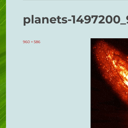
planets-1497200
Taille
960 × 586
réelle